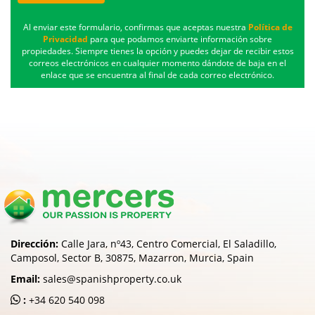
Al enviar este formulario, confirmas que aceptas nuestra
Política de
Privacidad
para que podamos enviarte información sobre
propiedades. Siempre tienes la opción y puedes dejar de recibir estos
correos electrónicos en cualquier momento dándote de baja en el
enlace que se encuentra al final de cada correo electrónico.
Dirección:
Calle Jara, nº43, Centro Comercial, El Saladillo,
Camposol, Sector B, 30875, Mazarron, Murcia, Spain
Email:
sales@spanishproperty.co.uk
:
+34 620 540 098