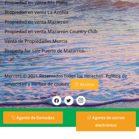
Propiedad en venta Isla Plana
Propiedad en venta La Azohía
Propiedad en venta Mazarrón
Propiedad en venta Mazarrón Country Club
Venta de Propiedades Murcia
Property for sale Puerto de Mazarron
Mercers © 2021 Reservados todos los derechos.
Política de
privacidad
y
Política de cookies
Acceso
Agente de llamadas
Agente de correo
electrónico