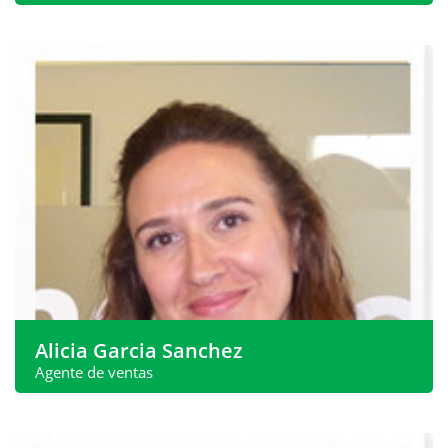
Cristina tiene muchos años de experiencia en el
mercado inmobiliario español...
whatsapp:
+34 620 540 098
Teléfono:
+34 968 199 188
Dirección de correo
sales@spanishproperty.co.uk
electrónico:
Ver más
Alicia Garcia Sanchez
Agente de ventas
Alicia trata principalmente con nuestros proveedores
españoles y se ha convertido en una parte integral...