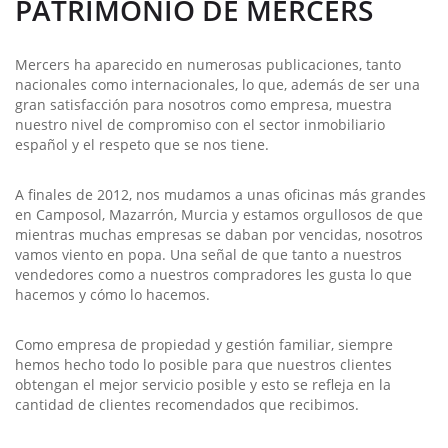
PATRIMONIO DE MERCERS
Teléfono:
+34 968 199 188
Dirección de correo
sales@spanishproperty.co.uk
Mercers ha aparecido en numerosas publicaciones, tanto
electrónico:
nacionales como internacionales, lo que, además de ser una
gran satisfacción para nosotros como empresa, muestra
Ver más
nuestro nivel de compromiso con el sector inmobiliario
español y el respeto que se nos tiene.
A finales de 2012, nos mudamos a unas oficinas más grandes
en Camposol, Mazarrón, Murcia y estamos orgullosos de que
mientras muchas empresas se daban por vencidas, nosotros
vamos viento en popa. Una señal de que tanto a nuestros
vendedores como a nuestros compradores les gusta lo que
hacemos y cómo lo hacemos.
Como empresa de propiedad y gestión familiar, siempre
hemos hecho todo lo posible para que nuestros clientes
obtengan el mejor servicio posible y esto se refleja en la
cantidad de clientes recomendados que recibimos.