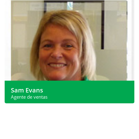
whatsapp:
+34 620 540 098
Teléfono:
+34 968 199 188
Dirección de correo
sales@spanishproperty.co.uk
electrónico:
Ver más
Sam Evans
Agente de ventas
Sam se mudó a España hace casi cinco años. Habiendo
comprado y vendido...
whatsapp:
+34 620 540 098