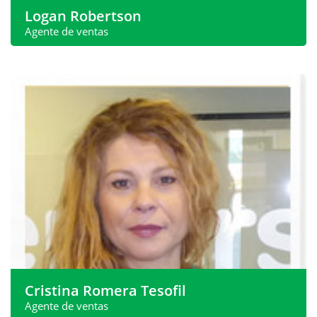
Logan Robertson
Agente de ventas
Logan ha estado en el mercado inmobiliario español
durante los últimos 16 años...
whatsapp:
+34 620 540 098
Teléfono:
+34 968 199 188
Dirección de correo
sales@spanishproperty.co.uk
electrónico:
Ver más
Cristina Romera Tesofil
Agente de ventas