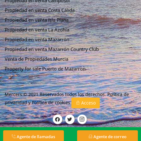
Propiedad en venta Camposol
Propiedad en venta Costa Cálida
Propiedad en venta Isla Plana
Propiedad en venta La Azohía
Propiedad en venta Mazarrón
Propiedad en venta Mazarrón Country Club
Venta de Propiedades Murcia
Property for sale Puerto de Mazarron
Mercers © 2021 Reservados todos los derechos.
Política de
privacidad
y
Política de cookies
Acceso
Agente de llamadas
Agente de correo