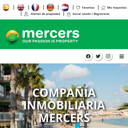
Favoritas
Mis requisitos
Alertas de propiedad
Iniciar sesión / Registrarse
COMPAÑÍA
INMOBILIARIA
MERCERS