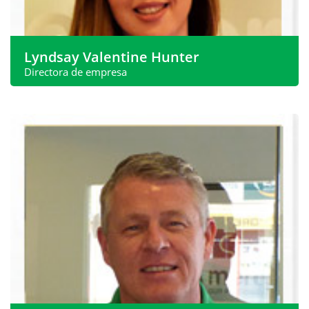
Lyndsay Valentine Hunter
Directora de empresa
Lyndsay adquirió Mercer recientemente en mayo de
2019 después de trabajar con la compañía...
whatsapp:
+34 620 540 098
Teléfono:
+34 968 199 188
Dirección de correo
sales@spanishproperty.co.uk
electrónico:
Ver más