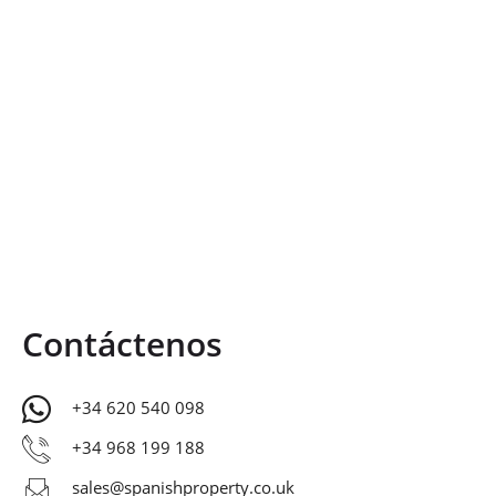
Contáctenos
+34 620 540 098
+34 968 199 188
sales@spanishproperty.co.uk