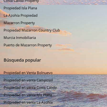
Costa Calida Property
Propiedad Isla Plana
La Azohía Propiedad
Mazarron Property
Propiedad Mazarron Country Club
Murcia Inmobiliaria
Puerto de Mazarron Property
Búsqueda popular
Propiedad en Venta Bolnuevo
Propiedad en venta Camposol
Propiedad en venta Costa Cálida
Propiedad en venta Isla Plana
Propiedad en venta La Azohía