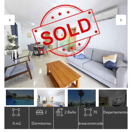
2
2 Baño
70
Departamento
0 m2
Dormitorios
áreaconstruida