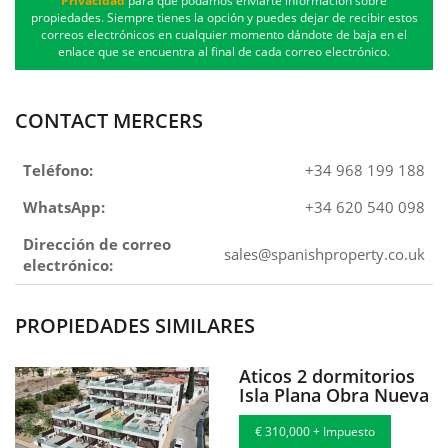
Privacidad
para que podamos enviarte información sobre
propiedades. Siempre tienes la opción y puedes dejar de recibir estos
correos electrónicos en cualquier momento dándote de baja en el
enlace que se encuentra al final de cada correo electrónico.
CONTACT MERCERS
Teléfono:
+34 968 199 188
WhatsApp:
+34 620 540 098
Dirección de correo
sales@spanishproperty.co.uk
electrónico:
PROPIEDADES SIMILARES
Aticos 2 dormitorios
Isla Plana Obra Nueva
€ 310,000 + Impuesto