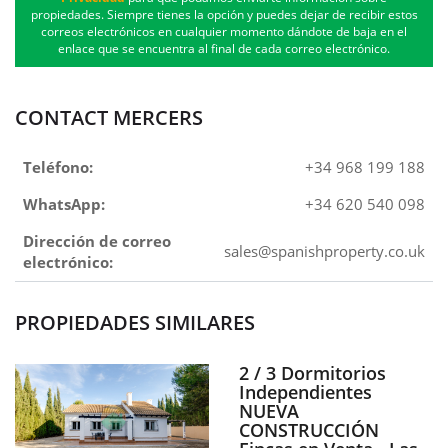
propiedades. Siempre tienes la opción y puedes dejar de recibir estos
correos electrónicos en cualquier momento dándote de baja en el
enlace que se encuentra al final de cada correo electrónico.
CONTACT MERCERS
Teléfono:
+34 968 199 188
WhatsApp:
+34 620 540 098
Dirección de correo
sales@spanishproperty.co.uk
electrónico:
PROPIEDADES SIMILARES
2 / 3 Dormitorios
Independientes
NUEVA
CONSTRUCCIÓN