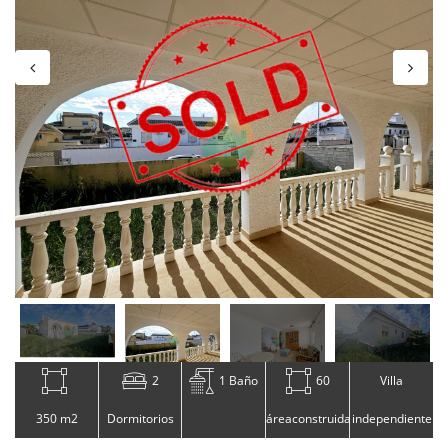
2
1 Baño
60
Villa
350 m2
Dormitorios
áreaconstruida
independiente