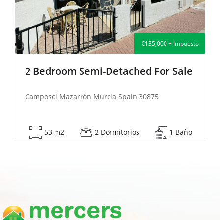
€139,995 + Impuesto
2 Bedroom Semi-Detached For Sale
Camposol Mazarrón Murcia Spain 30875
83 m2
2 Dormitorios
1 Baño