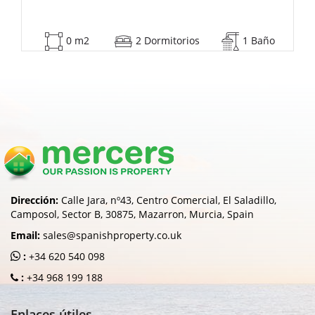
m2
2 Dormitorios
1 Baño
53 m2
Dirección:
Calle Jara, nº43, Centro Comercial, El Saladillo,
Camposol, Sector B, 30875, Mazarron, Murcia, Spain
Email:
sales@spanishproperty.co.uk
:
+34 620 540 098
:
+34 968 199 188
Enlaces útiles