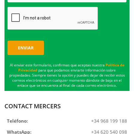
ENVIAR
Al enviar este formulario, confirmas que aceptas nuestra
Política de
Privacidad
para que podamos enviarte información sobre
propiedades. Siempre tienes la opción y puedes dejar de recibir estos
correos electrónicos en cualquier momento dándote de baja en el
enlace que se encuentra al final de cada correo electrónico.
CONTACT MERCERS
Teléfono:
+34 968 199 188
WhatsApp:
+34 620 540 098