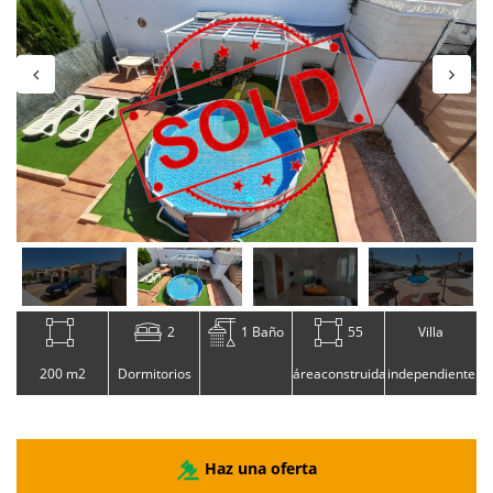
2
1 Baño
55
Villa
200 m2
Dormitorios
áreaconstruida
independiente
Haz una oferta