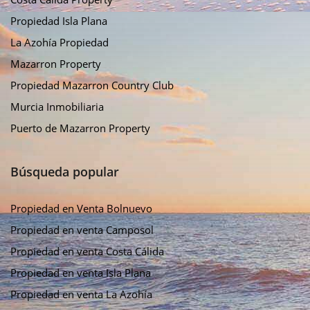
Propiedad Isla Plana
La Azohía Propiedad
Mazarron Property
Propiedad Mazarron Country Club
Murcia Inmobiliaria
Puerto de Mazarron Property
Búsqueda popular
Propiedad en Venta Bolnuevo
Propiedad en venta Camposol
Propiedad en venta Costa Cálida
Propiedad en venta Isla Plana
Propiedad en venta La Azohía