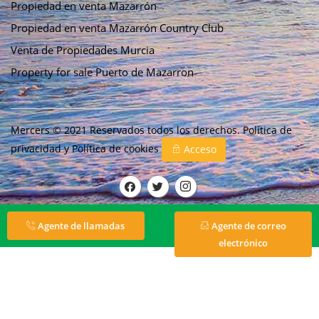
Propiedad en venta Mazarrón
Propiedad en venta Mazarrón Country Club
Venta de Propiedades Murcia
Property for sale Puerto de Mazarron
Mercers © 2021 Reservados todos los derechos.
Política de
privacidad
y
Política de cookies
Acceso
Agente de llamadas
Agente de correo
electrónico