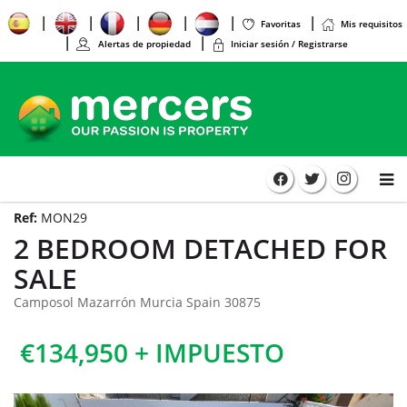
Favoritas
Mis requisitos
Alertas de propiedad
Iniciar sesión / Registrarse
Ref:
MON29
2 BEDROOM DETACHED FOR
SALE
Camposol Mazarrón Murcia Spain 30875
€134,950 + IMPUESTO