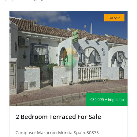
For Sale
€89,995 + Impuesto
room Terraced For Sale
2 Bedroo
 Mazarrón Murcia Spain 30875
Camposol Ma