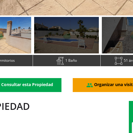
rmitorios
1 Baño
51 ár
Consultar esta Propiedad
Organizar una visit
PIEDAD