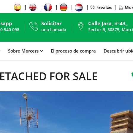
Favoritas
Mis 
sapp
Solicitar
Calle Jara, nº43,
20 540 098
una llamada
Sector B, 30875, Murc
Sobre Mercers
El proceso de compra
Descubrir ub
ETACHED FOR SALE