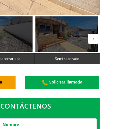
eaconstruida
Semi separado
a
Solicitar llamada
CONTÁCTENOS