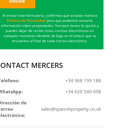
ENVIAR
Al enviar este formulario, confirmas que aceptas nuestra
Política de Privacidad
para que podamos enviarte
información sobre propiedades. Siempre tienes la opción y
puedes dejar de recibir estos correos electrónicos en
cualquier momento dándote de baja en el enlace que se
encuentra al final de cada correo electrónico.
CONTACT MERCERS
Teléfono:
+34 968 199 188
WhatsApp:
+34 620 540 098
Dirección de
correo
sales@spanishproperty.co.uk
electrónico: