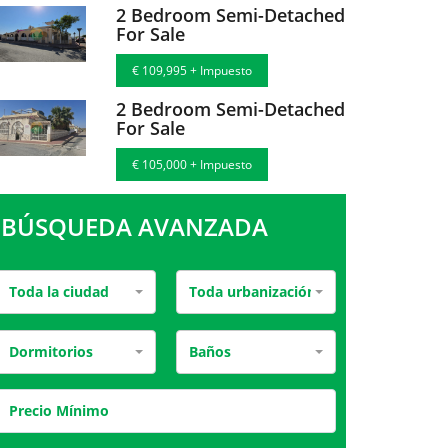
2 Bedroom Semi-Detached
For Sale
€ 109,995 + Impuesto
2 Bedroom Semi-Detached
For Sale
€ 105,000 + Impuesto
BÚSQUEDA AVANZADA
Toda la ciudad
Toda urbanización
Dormitorios
Baños