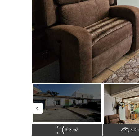
328 m2
3 Do