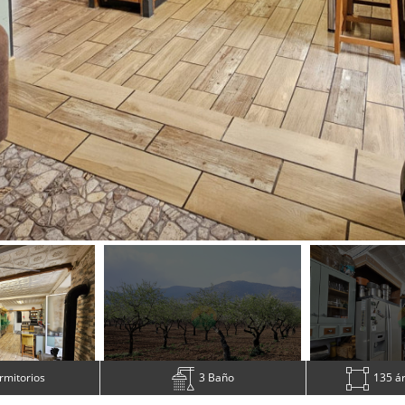
rmitorios
3 Baño
135 á