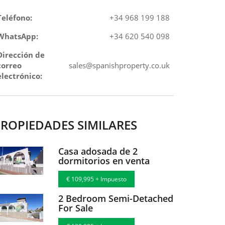
Teléfono:
+34 968 199 188
WhatsApp:
+34 620 540 098
Dirección de
correo
sales@spanishproperty.co.uk
electrónico:
ROPIEDADES SIMILARES
Casa adosada de 2
dormitorios en venta
€ 109,995 + Impuesto
2 Bedroom Semi-Detached
For Sale