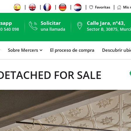
Favoritas
Mis 
sapp
Solicitar
Calle Jara, nº43,
20 540 098
una llamada
Sector B, 30875, Murc
Sobre Mercers
El proceso de compra
Descubrir ub
 DETACHED FOR SALE