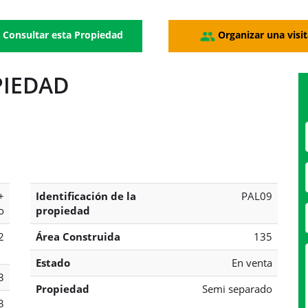
Consultar esta Propiedad
Organizar una visit
PIEDAD
+
Identificación de la
PAL09
o
propiedad
2
Área Construida
135
Estado
En venta
3
Propiedad
Semi separado
3