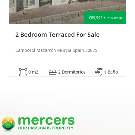
uesto
€135,000 + Impuesto
2 Bedroom Semi-Detached For Sale
Camposol Mazarrón Murcia Spain 30875
ño
53 m2
2 Dormitorios
1 Baño