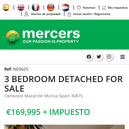
Favoritas
Mis requisitos
Alertas de propiedad
Iniciar sesión / Registrarse
Ref:
NED625
3 BEDROOM DETACHED FOR
SALE
Camposol Mazarrón Murcia Spain 30875
€169,995 + IMPUESTO