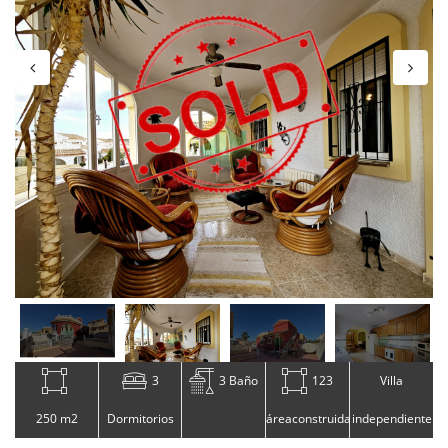
3
3 Baño
123
Villa
250 m2
Dormitorios
áreaconstruida
independiente