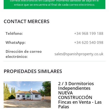
correos electrónicos en cualquier momento dándote de baja en el
enlace que se encuentra al final de cada correo electrónico.
CONTACT MERCERS
Teléfono:
+34 968 199 188
WhatsApp:
+34 620 540 098
Dirección de correo
sales@spanishproperty.co.uk
electrónico:
PROPIEDADES SIMILARES
2 / 3 Dormitorios
Independientes
NUEVA
CONSTRUCCIÓN
Fincas en Venta - Las
Palas