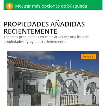
Mostrar más opciones de búsqueda
PROPIEDADES AÑADIDAS
RECIENTEMENTE
Tenemos propiedades en estas áreas Ver una lista de
propiedades agregadas recientemente.
Sale
For Sale