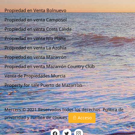
Propiedad en Venta Bolnuevo
Propiedad en venta Camposol
Propiedad en venta Costa Cálida
Propiedad en venta Isla Plana
Propiedad en venta La Azohía
Propiedad en venta Mazarrón
Propiedad en venta Mazarrón Country Club
Venta de Propiedades Murcia
Property for sale Puerto de Mazarron
Mercers © 2021 Reservados todos los derechos.
Política de
privacidad
y
Política de cookies
Acceso