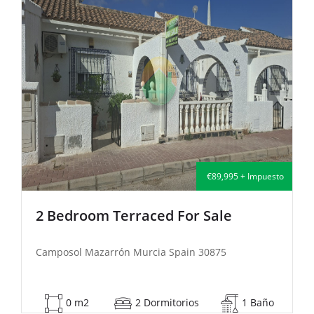
to
€135,000 + Impuesto
2 Bedroom Semi-Detached For Sale
Camposol Mazarrón Murcia Spain 30875
53 m2
2 Dormitorios
1 Baño