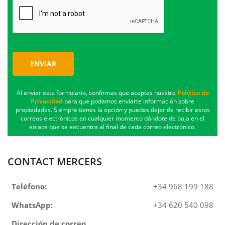
ENVIAR
Al enviar este formulario, confirmas que aceptas nuestra
Política de
Privacidad
para que podamos enviarte información sobre
propiedades. Siempre tienes la opción y puedes dejar de recibir estos
correos electrónicos en cualquier momento dándote de baja en el
enlace que se encuentra al final de cada correo electrónico.
CONTACT MERCERS
Teléfono:
+34 968 199 188
WhatsApp:
+34 620 540 098
Dirección de correo