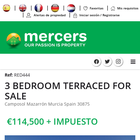
Favoritas
Mis requisitos
Alertas de propiedad
Iniciar sesión / Registrarse
Ref:
RED444
3 BEDROOM TERRACED FOR
SALE
Camposol Mazarrón Murcia Spain 30875
€114,500 + IMPUESTO