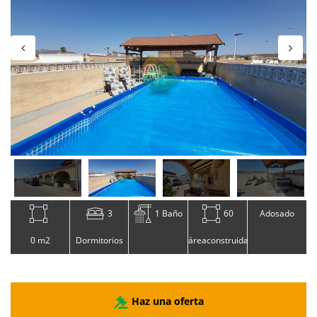
3
1 Baño
60
Adosado
0 m2
Dormitorios
áreaconstruida
Haz una oferta