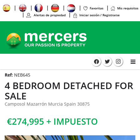
Favoritas
Mis requisitos
Alertas de propiedad
Iniciar sesión / Registrarse
Ref:
NEB645
4 BEDROOM DETACHED FOR
SALE
Camposol Mazarrón Murcia Spain 30875
€274,995 + IMPUESTO