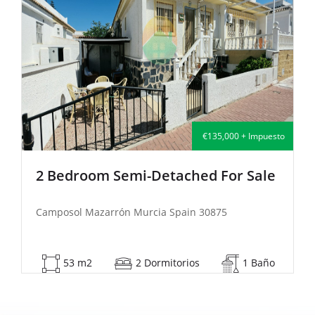
€139,995 + Impuesto
2 Bedroom Semi-Detached For Sale
Camposol Mazarrón Murcia Spain 30875
83 m2
2 Dormitorios
1 Baño