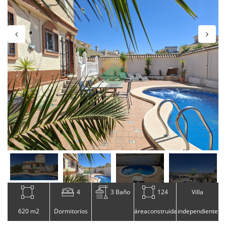
4
3 Baño
124
Villa
620 m2
Dormitorios
áreaconstruida
independiente