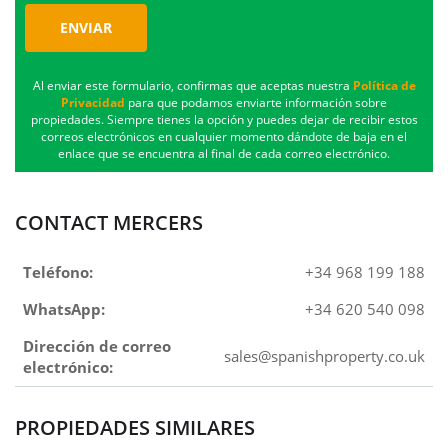
ENVIAR
Al enviar este formulario, confirmas que aceptas nuestra
Política de
Privacidad
para que podamos enviarte información sobre
propiedades. Siempre tienes la opción y puedes dejar de recibir estos
correos electrónicos en cualquier momento dándote de baja en el
enlace que se encuentra al final de cada correo electrónico.
CONTACT MERCERS
Teléfono:
+34 968 199 188
WhatsApp:
+34 620 540 098
Dirección de correo
sales@spanishproperty.co.uk
electrónico:
PROPIEDADES SIMILARES