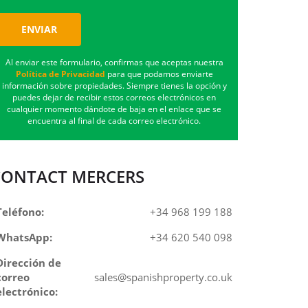
ENVIAR
Al enviar este formulario, confirmas que aceptas nuestra
Política de Privacidad
para que podamos enviarte
información sobre propiedades. Siempre tienes la opción y
puedes dejar de recibir estos correos electrónicos en
cualquier momento dándote de baja en el enlace que se
encuentra al final de cada correo electrónico.
CONTACT MERCERS
Teléfono:
+34 968 199 188
WhatsApp:
+34 620 540 098
Dirección de
correo
sales@spanishproperty.co.uk
electrónico: