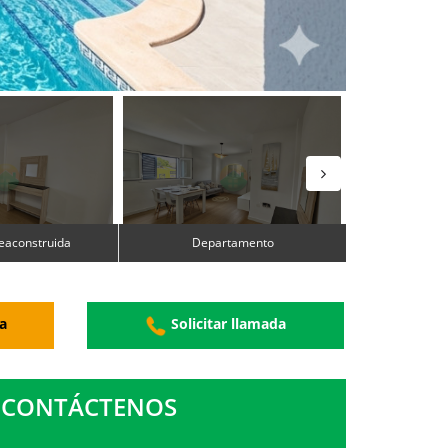
eaconstruida
Departamento
a
Solicitar llamada
CONTÁCTENOS