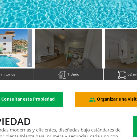
rmitorios
1 Baño
62 ár
Consultar esta Propiedad
Organizar una visit
PIEDAD
endas modernas y eficientes, diseñadas bajo estándares de
 por planta (planta baja, primera y segunda), cada uno con