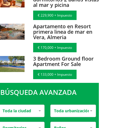
al mar y picina
€ 229,900 + Impuesto
Apartamento en Resort
primera linea de mar en
Vera, Almeria
€ 170,000 + Impuesto
3 Bedroom Ground floor
Apartment For Sale
€ 133,000 + Impuesto
BÚSQUEDA AVANZADA
Toda la ciudad
Toda urbanización
Dormitorios
Baños