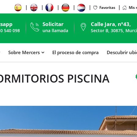
Favoritas
Mis 
sapp
Solicitar
Calle Jara, nº43,
20 540 098
una llamada
Sector B, 30875, Murc
Sobre Mercers
El proceso de compra
Descubrir ub
RMITORIOS PISCINA