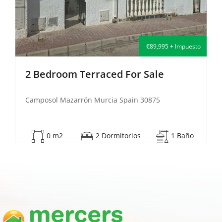
€89,995 + Impuesto
om Terraced For Sale
2 Bedroom 
azarrón Murcia Spain 30875
Camposol Mazar
2 Dormitorios
1 Baño
53 m2