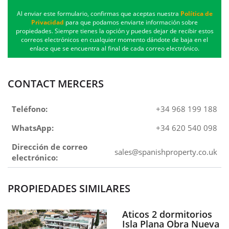
Al enviar este formulario, confirmas que aceptas nuestra
Política de
Privacidad
para que podamos enviarte información sobre
propiedades. Siempre tienes la opción y puedes dejar de recibir estos
correos electrónicos en cualquier momento dándote de baja en el
enlace que se encuentra al final de cada correo electrónico.
CONTACT MERCERS
Teléfono:
+34 968 199 188
WhatsApp:
+34 620 540 098
Dirección de correo
sales@spanishproperty.co.uk
electrónico:
PROPIEDADES SIMILARES
Aticos 2 dormitorios
Isla Plana Obra Nueva