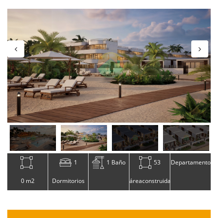
1
1 Baño
53
Departamento
0 m2
Dormitorios
áreaconstruida