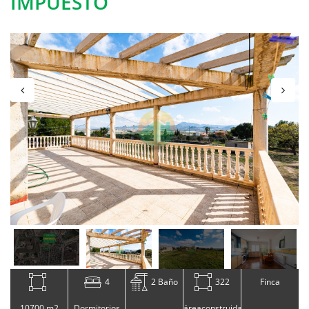
IMPUESTO
4
2 Baño
322
Finca
10700 m2
Dormitorios
áreaconstruida