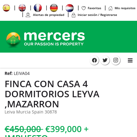
Favoritas
Mis requisitos
Alertas de propiedad
Iniciar sesión / Registrarse
Ref:
LEIVA04
FINCA CON CASA 4
DORMITORIOS LEYVA
,MAZARRON
Leiva Murcia Spain 30878
€450,000
€399,000 +