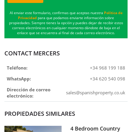
Al enviar este formulario, confirmas que aceptas nuestra
Política de
Privacidad
para que podamos enviarte información sobre
propiedades. Siempre tienes la opción y puedes dejar de recibir estos
correos electrónicos en cualquier momento dándote de baja en el
enlace que se encuentra al final de cada correo electrónico.
CONTACT MERCERS
Teléfono:
+34 968 199 188
WhatsApp:
+34 620 540 098
Dirección de correo
sales@spanishproperty.co.uk
electrónico:
PROPIEDADES SIMILARES
4 Bedroom Country