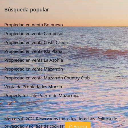
Búsqueda popular
Propiedad en Venta Bolnuevo
Propiedad en venta Camposol
Propiedad en venta Costa Cálida
Propiedad en venta Isla Plana
Propiedad en venta La Azohía
Propiedad en venta Mazarrón
Propiedad en venta Mazarrón Country Club
Venta de Propiedades Murcia
Property for sale Puerto de Mazarron
Mercers © 2021 Reservados todos los derechos.
Política de
privacidad
y
Política de cookies
Acceso