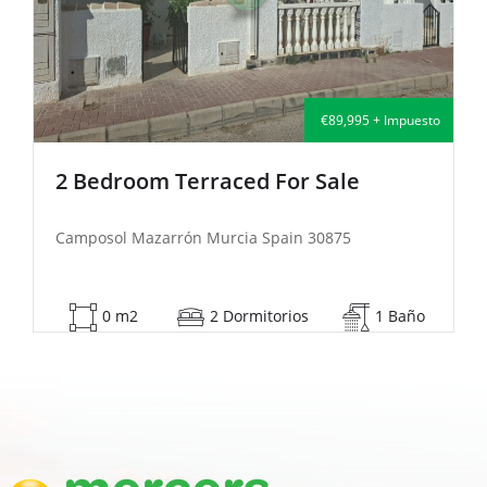
o
€135,000 + Impuesto
2 Bedroom Semi-Detached For Sale
Camposol Mazarrón Murcia Spain 30875
53 m2
2 Dormitorios
1 Baño