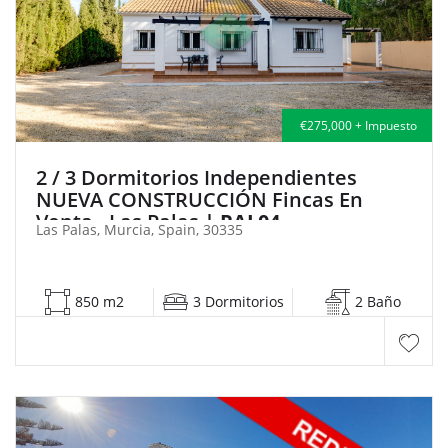
€275,000 + Impuesto
2 / 3 Dormitorios Independientes
NUEVA CONSTRUCCIÓN Fincas En
Venta - Las Palas
| PAL04
Las Palas, Murcia, Spain, 30335
850 m2
3 Dormitorios
2 Baño