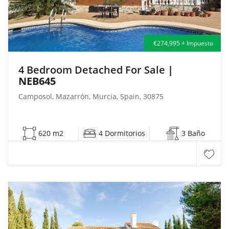
€274,995 + Impuesto
4 Bedroom Detached For Sale
|
NEB645
Camposol, Mazarrón, Murcia, Spain, 30875
620 m2
4 Dormitorios
3 Baño