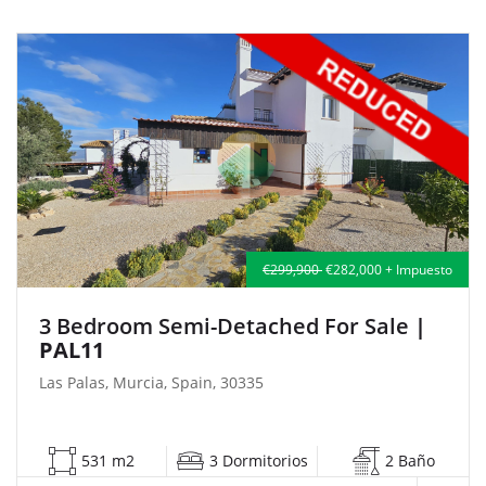
€299,900
€282,000 + Impuesto
3 Bedroom Semi-Detached For Sale
|
PAL11
Las Palas, Murcia, Spain, 30335
531 m2
3 Dormitorios
2 Baño