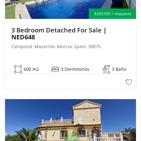
€269,995 + Impuesto
3 Bedroom Detached For Sale
|
NED648
Camposol, Mazarrón, Murcia, Spain, 30875
600 m2
3 Dormitorios
3 Baño