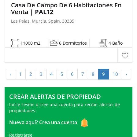
Casa De Campo De 6 Habitaciones En
Venta
| PAL12
Las Palas, Murcia, Spain, 30335
11000 m2
6 Dormitorios
4 Baño
‹
1
2
3
4
5
6
7
8
9
10
›
CREAR ALERTAS DE PROPIEDAD
Inicie sesión o cree una cuenta para recibir alertas de
propiedades.
Nueva aquí?
Crea una cuenta
Registrarse