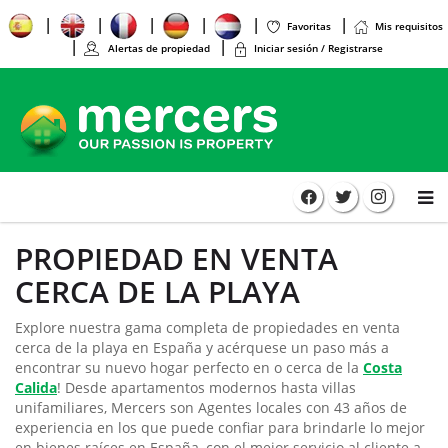
Favoritas
Mis requisitos
Alertas de propiedad
Iniciar sesión / Registrarse
PROPIEDAD EN VENTA
CERCA DE LA PLAYA
Explore nuestra gama completa de propiedades en venta
cerca de la playa en España y acérquese un paso más a
encontrar su nuevo hogar perfecto en o cerca de la
Costa
Calida
! Desde apartamentos modernos hasta villas
unifamiliares, Mercers son Agentes locales con 43 años de
experiencia en los que puede confiar para brindarle lo mejor
en bienes raíces en España, con el mejor servicio al cliente a