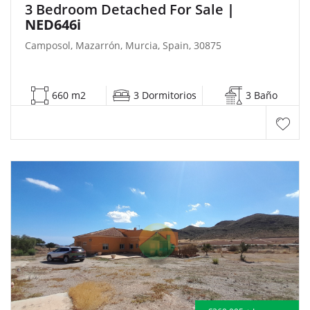
3 Bedroom Detached For Sale
|
NED646i
Camposol, Mazarrón, Murcia, Spain, 30875
660 m2
3 Dormitorios
3 Baño