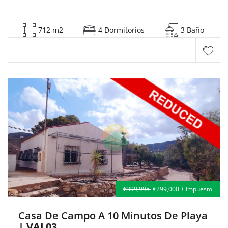
712 m2
4 Dormitorios
3 Baño
€399,995
€299,000 + Impuesto
Casa De Campo A 10 Minutos De Playa
| VAL03