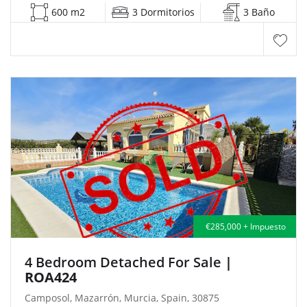
600 m2
3 Dormitorios
3 Baño
€285,000 + Impuesto
4 Bedroom Detached For Sale
|
ROA424
Camposol, Mazarrón, Murcia, Spain, 30875