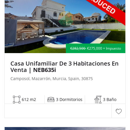
€282,500
€275,000 + Impuesto
Casa Unifamiliar De 3 Habitaciones En
Venta
| NEB635i
Camposol, Mazarrón, Murcia, Spain, 30875
612 m2
3 Dormitorios
3 Baño